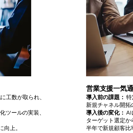
営業支援一気通
成に工数が取られ、
導入前の課題：
特
新規チャネル開拓
動化ツールの実装、
導入後の変化：
A
ターゲット選定か
に向上。
半年で新規顧客比