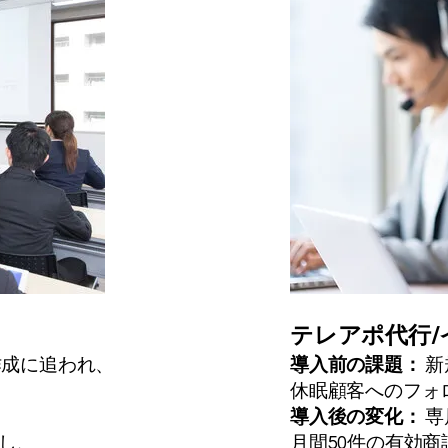
テレアポ代行
作成に追われ、
導入前の課題：
新
休眠顧客へのフォ
、
導入後の変化：
専
し、
月間50件の有効商