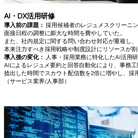
AI・DX活用研修
導入前の課題：
採用候補者のレジュメスクリーニ
面接日程の調整に膨大な時間を費やしていた。
また、社内規定に関する問い合わせ対応が重複し、
本来注力すべき採用戦略や制度設計にリソースが割
導入後の変化：
人事・採用業務に特化したAI活用
AIによるレジュメ要約と回答自動化により、事務工
捻出した時間でスカウト配信数を2倍に増やし、採
（サービス業界/人事部）​