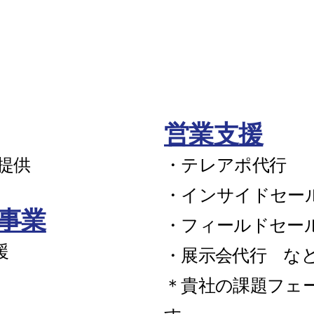
営業支援
提供
・テレアポ代行
・インサイドセー
事業
・フィールドセー
援
・展示会代行 な
＊貴社の課題フェ