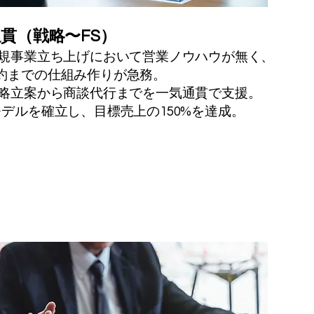
貫（戦略〜FS）
規事業立ち上げにおいて営業ノウハウが無く、
約までの仕組み作りが急務。
略立案から商談代行までを一気通貫で支援。
デルを確立し、目標売上の150%を達成。
）