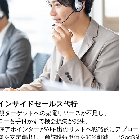
/インサイドセールス代行
規ターゲットへの架電リソースが不足し、
ローも手付かずで機会損失が発生。
属アポインターがAI抽出のリストへ戦略的にアプロー
談を安定創出し、商談獲得単価を30%削減。 （SaaS