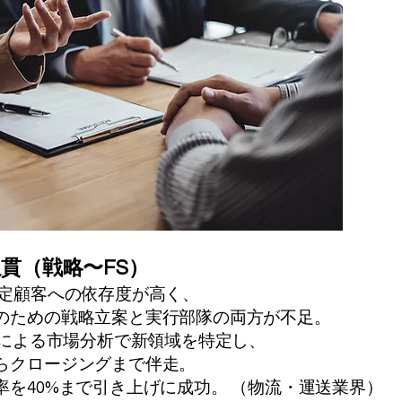
貫（戦略〜FS）
定顧客への依存度が高く、
のための戦略立案と実行部隊の両方が不足。
Iによる市場分析で新領域を特定し、
らクロージングまで伴走。
率を40%まで引き上げに成功。 （物流・運送業界）