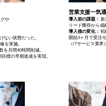
営業支援一気通
導入前の課題：
新
ングや
リード獲得から成
導入後の変化：
戦
開始3ヶ月で受注モ
けない状態だった。
（ITサービス業界
研修を実施。
数を月間40時間削減。
用目標の早期達成を実現。